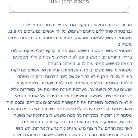
מתאים לתקן 8191
אביזרי נגישות ממלאים תפקיד מכריע ביצירת סביבות מכילות
ובהבטחת שהחללים ניתנים לשימוש על ידי אנשים עם צרכים מגוונים.
משטחי מישוש, לולאות השראה, מסמרות נירוסטה, פסי נגישות ופסים
מובילים
משטחי מישוש:
משטחי מישוש, כגון מחווני קרקע בעלי מרקם ושילוט
ברייל, חיוניים עבור אנשים עם לקות ראייה. משטחים אלה מספקים
רמזים למישוש המסייעים לנווט במרחב בבטחה.
משטחי מישוש משפרים את העצמאות והניידות של אנשים עם לקות
ראייה על ידי מתן מידע ברור על שבילים, מדרגות ומיקומי מפתח.
לולאות השראה:
לולאות השראה, או לולאות שמיעה, חיוניות עבור
אנשים עם לקות שמיעה. מערכות האזנה מסייעות אלו משדרות צליל
ישירות למכשירי שמיעה, ומשפרות את הבהירות של אותות השמע.
לולאות השראה
משפרות את התקשורת במרחבים ציבוריים, ומבטיחות
שאנשים עם קשיי שמיעה יכולים להשתתף בשיחות, מצגות או הודעות.
מסמרות נירוסטה:
מסמרות נירוסטה משמשות בהתקנה של משטחי
מישוש, המספקים עמידות ועמידות בפני קורוזיה. הם תורמים
לאריכות החיים של ריצוף מישוש ותכונות נגישות אחרות.
השימוש
במסמרות נירוסטה מבטיח שמשטחי מישוש יישארו במקומם בצורה