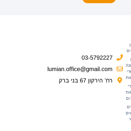
ים
03-5792227
נה
lumian.office@gmail.com
רי
ות
רח' הירקון 67 בני ברק
י
ות
ים
ם
ים
י