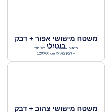
משטח מישושי אפור + דבק
בוטילי
משטח אזהרה טקטילי פולימרי
+ דבק בוטילי 120X60 cm
משטח מישושי צהוב + דבק