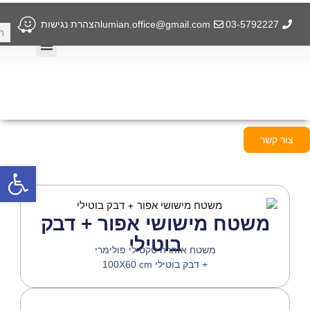
ילוג
תוכן
03-5792227
lumian.office@gmail.com
הצהרת נגישות
חיפ
תחומ
מדיני
תחומי פעילות
מדיניות פרטיות
צור קשר
פתח
משטח מישושי אפור + דבק
בוטילי
משטח אזהרה טקטילי פולימרי
+ דבק בוטילי 100X60 cm