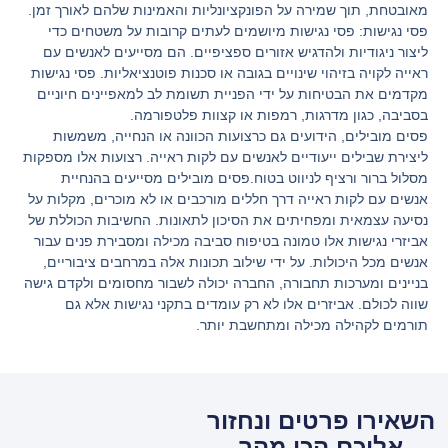
מאובטחת, תוך שמירה על הפונקציונליות והאמינות שלהם לאורך זמן.
פסי נגישות
:
פסי נגישות מיושמים לעתים קרובות על משטחים כדי
ליצור ניגודיות ולהדגיש אזורים ספציפיים. הם מסייעים לאנשים עם
ראייה לקויה בזיהוי שינויים בגובה או סכנות פוטנציאליות.
פסי נגישות
מקדמים את הבטיחות על ידי הפניית תשומת לב למאפיינים חיוניים
בסביבה, כגון מדרגות, רמפות או קצוות פלטפורמה.
פסים מובילים, הידועים גם כרצועות הכוונה או הנחייה, משמשות
ליצירת שבילים ייעודיים לאנשים עם לקות ראייה. רצועות אלו מספקות
מסלול ברור ורציף לניווט בטוח.
פסים מובילים
מסייעים בהנחיית
אנשים עם לקות ראייה דרך חללים מורכבים או לא מוכרים, מקלות על
נסיעה עצמאית ומפחיתים את הסיכון לתאונות.
החשיבות הכוללת של
אביזרי נגישות אלו טמונה בטיפוח סביבה מכילה ומסבירת פנים עבור
אנשים מכל היכולות. על ידי שילוב תכונות אלה במרחבים ציבוריים,
בניינים ומערכות תחבורה, החברה יכולה לשבור מחסומים ולקדם גישה
שווה לכולם. אביזרים אלו לא רק עומדים בתקני נגישות אלא גם
תורמים לקהילה מכילה ומתחשבת יותר.
השאירו פרטים ונחזור
אליכם הכי מהר