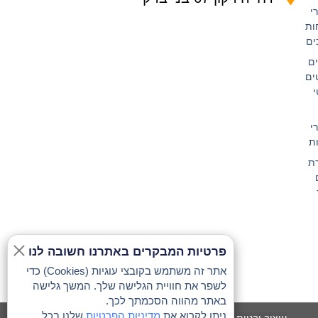
י
ות
ים
ם
ים
י
י
ות
ת
פרטיות המבקרים באתרנו חשובה לנו
אתר זה משתמש בקובצי עוגיות (Cookies) כדי
לשפר את חוויית הגלישה שלך. המשך גלישה
באתר מהווה הסכמתך לכך.
ניתן לקרוא את
מדיניות הפרטיות
שלנו בכל
עיצוב ובניית אתרים: נורית הדדי 052-5458989 ALL Rights