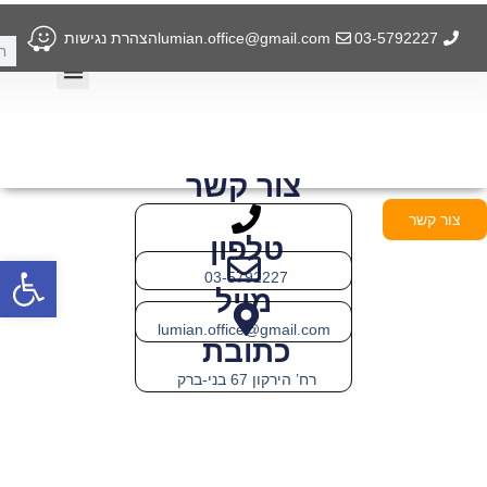
ילוג
תוכן
03-5792227
lumian.office@gmail.com
הצהרת נגישות
חיפ
תחומ
מדיני
תחומי פעילות
מדיניות פרטיות
צור קשר
צור קשר
טלפון
פתח
03-5792227
מייל
lumian.office@gmail.com
כתובת
רח’ הירקון 67 בני-ברק