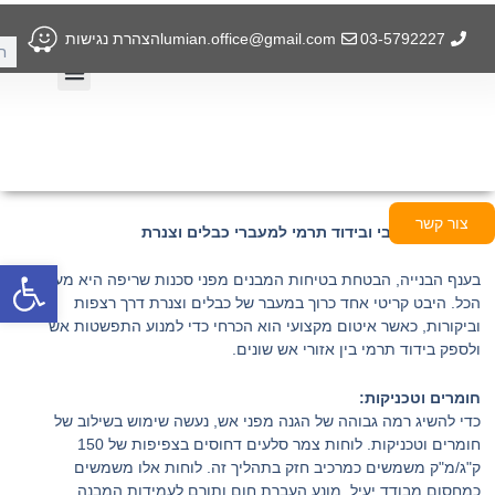
ילוג
תוכן
03-5792227
lumian.office@gmail.com
הצהרת נגישות
חיפ
תחומ
מדיני
תחומי פעילות
מדיניות פרטיות
צור קשר
מיגון אש פסיבי ובידוד תרמי למעברי כבלים וצנרת
פתח
בענף הבנייה, הבטחת בטיחות המבנים מפני סכנות שריפה היא מעל
הכל. היבט קריטי אחד כרוך במעבר של כבלים וצנרת דרך רצפות
וביקורות, כאשר איטום מקצועי הוא הכרחי כדי למנוע התפשטות אש
ולספק בידוד תרמי בין אזורי אש שונים.
חומרים וטכניקות:
כדי להשיג רמה גבוהה של הגנה מפני אש, נעשה שימוש בשילוב של
חומרים וטכניקות. לוחות צמר סלעים דחוסים בצפיפות של 150
ק"ג/מ"ק משמשים כמרכיב חזק בתהליך זה. לוחות אלו משמשים
כמחסום מבודד יעיל, מונע העברת חום ותורם לעמידות המבנה