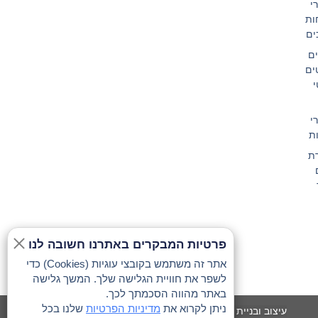
י
ות
ים
ם
ים
י
י
ות
ת
פרטיות המבקרים באתרנו חשובה לנו
אתר זה משתמש בקובצי עוגיות (Cookies) כדי
לשפר את חוויית הגלישה שלך. המשך גלישה
באתר מהווה הסכמתך לכך.
ניתן לקרוא את
מדיניות הפרטיות
שלנו בכל
עיצוב ובניית אתרים: נורית הדדי 052-5458989 ALL Rights