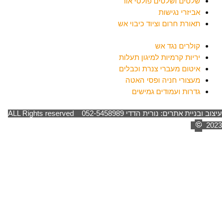
שלטים ושלטים פולטי אור
אביזרי נגישות
תאורת חרום וציוד כיבוי אש
קולרים נגד אש
יריות קרמיות למיגון תעלות
איטום מעברי צנרת וכבלים
מעצורי חניה ופסי האטה
גדרות ועמודים גמישים
עיצוב ובניית אתרים: נורית הדדי 052-5458989 ALL Rights reserved
2023
פרטיות המבקרים באתרנו חשובה לנו
אתר זה משתמש בקובצי עוגיות (Cookies) כדי לשפר את חוויית הגלישה
שלך. המשך גלישה באתר מהווה הסכמתך לכך.
ניתן לקרוא את
מדיניות הפרטיות
שלנו בכל עת.
דילוג לתוכן
פתח סרגל נגישות